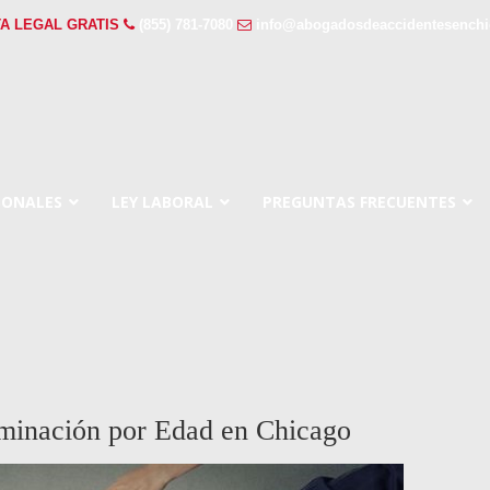
A LEGAL GRATIS
(855) 781-7080
info@abogadosdeaccidentesench
SONALES
LEY LABORAL
PREGUNTAS FRECUENTES
minación por Edad en Chicago