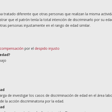
ha tratado diferente que otras personas que realizan la misma activid
ar que el patrón tenía la total intención de discriminarlo por su eda
ras personas injustamente en el rango de edad similar.
compensación
por el
despido injusto
edad?
bajo
dad
ga de investigar los casos de discriminación de edad en el área labo
de la acción discriminatoria por la edad.
dad