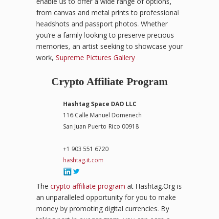
enable us to offer a wide range of options,
from canvas and metal prints to professional
headshots and passport photos. Whether
you’re a family looking to preserve precious
memories, an artist seeking to showcase your
work,
Supreme Pictures Gallery
Crypto Affiliate Program
Hashtag Space DAO LLC
116 Calle Manuel Domenech
San Juan
Puerto
Rico 00918
+1 903 551 6720
hashtag.it.com
The
crypto affiliate program
at Hashtag.Org is
an unparalleled opportunity for you to make
money by promoting digital currencies. By