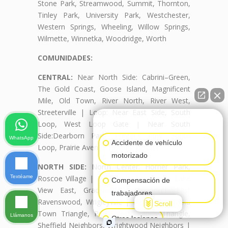
Stone Park, Streamwood, Summit, Thornton,
Tinley Park, University Park, Westchester,
Western Springs, Wheeling, Willow Springs,
Wilmette, Winnetka, Woodridge, Worth
COMUNIDADES:
CENTRAL:
Near North Side: Cabrini–Green,
The Gold Coast, Goose Island, Magnificent
Mile, Old Town, River North, River West,
Streeterville | Loop: Near East Side, South
👋🏼¿Cómo puedo ayudarte?
Loop, West Loop Gate | Near South
Side:Dearborn Park, Printer's Row, South
WhatsApp
Accidente de vehículo
Loop, Prairie Avenue Historic District
motorizado
NORTH SIDE:
North Center: Horner Park,
Textéame
Roscoe Village | Lake View: Boystown, Lake
Compensación de
View East, Graceland West, South East
trabajadores
Ravenswood, Wrigleyville | Lincoln Park: Old
Scroll
Town Triangle, Park West, Ranch Triangle,
Llámanos
Otras lesiones
Sheffield Neighbors, Wrightwood Neighbors |