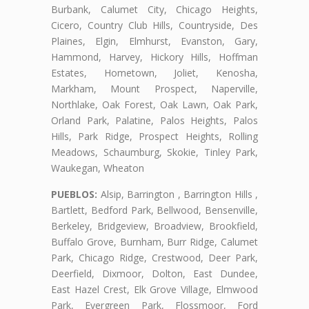
Burbank, Calumet City, Chicago Heights,
Cicero, Country Club Hills, Countryside, Des
Plaines, Elgin, Elmhurst, Evanston, Gary,
Hammond, Harvey, Hickory Hills, Hoffman
Estates, Hometown, Joliet, Kenosha,
Markham, Mount Prospect, Naperville,
Northlake, Oak Forest, Oak Lawn, Oak Park,
Orland Park, Palatine, Palos Heights, Palos
Hills, Park Ridge, Prospect Heights, Rolling
Meadows, Schaumburg, Skokie, Tinley Park,
Waukegan, Wheaton
PUEBLOS:
Alsip, Barrington , Barrington Hills ,
Bartlett, Bedford Park, Bellwood, Bensenville,
Berkeley, Bridgeview, Broadview, Brookfield,
Buffalo Grove, Burnham, Burr Ridge, Calumet
Park, Chicago Ridge, Crestwood, Deer Park,
Deerfield, Dixmoor, Dolton, East Dundee,
East Hazel Crest, Elk Grove Village, Elmwood
Park, Evergreen Park, Flossmoor, Ford